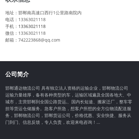
地址：邯郸南高速口西行1公里路南院内
电话：13363021118
手机：
13363021118
微信：13363021118
邮箱：742223868@qq.com
公司简介
邯郸通达物流公司 具有独立法人资格的运输企业，邯郸物流公司
运输力量雄厚，备有各种类型的车，运输区域遍及全国各地大、中
城市，主营邯郸到全国公路货运,、国内长短途、搬家迁厂，整车零
担等货运仓储服务。急客户所急，想客户所想的全方位物流配送服
务，邯郸物流公司，邯郸货运公司，价格优惠、安全快捷、服务从
门到门、信息反馈，专人负责，欢迎来电咨询！...