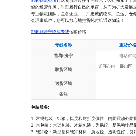
邯郸物流公司
通达物流经过多年的经营，公司积累了丰
健的经营作风，时刻履行自己的承诺，从而为扩大发展
专业物流团队，是各企业、工厂忠诚的物流、货运、仓
会理事单位，您可以放心地把货托付给通达物流！
邯郸到济宁物流专线
运输价格
专线名称
重货价
邯郸-济宁
电话咨
邯郸市内、邯山区
取货区域
送货区域
备注
包装服务:
1. 常规包装：纸箱，挺度和耐折度俱佳，内防震动外防
2. 木包装：木架包装、木箱包装，为易碎、易晃动物品
3. 缓冲物：新型塑料缓冲材料，质地轻、透明性好，良