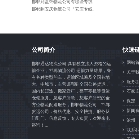
邯郸到盘锦物流公司有哪些专线
邯郸到安庆物流公司「安庆专线」
公司简介
快速
网站首
邯郸通达物流公司 具有独立法人资格的运
输企业，邯郸物流公司 运输力量雄厚，备
关于我
有各种类型的车，运输区域遍及全国各地
服务项
大、中城市，主营邯郸到全国公路货运,、
国内长短途、搬家迁厂，整车零担等货运
石家
仓储服务。急客户所急，想客户所想的全
保定
方位物流配送服务，邯郸物流公司，邯郸
新闻资
货运公司，价格优惠、安全快捷、服务从
门到门、信息反馈，专人负责，欢迎来电
沧州
咨询！...
联系我