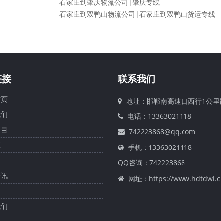
石家庄到肇庆物流公司|肇庆专线
石家庄到双鸭山物流公司|石家庄到双鸭山货运专线
链接
联系我们
页
地址：邯郸南高速口西行1公里
们
电话：13363021118
目
742223868@qq.com
庄
手机：13363021118
QQ咨询：
742223868
讯
网址：https://www.hdtdwl.c
们