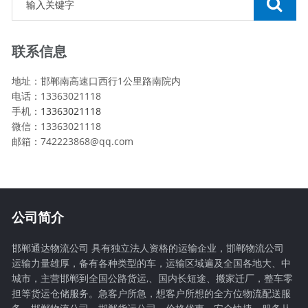
联系信息
地址：邯郸南高速口西行1公里路南院内
电话：13363021118
手机：
13363021118
微信：13363021118
邮箱：742223868@qq.com
公司简介
邯郸通达物流公司 具有独立法人资格的运输企业，邯郸物流公司
运输力量雄厚，备有各种类型的车，运输区域遍及全国各地大、中
城市，主营邯郸到全国公路货运,、国内长短途、搬家迁厂，整车零
担等货运仓储服务。急客户所急，想客户所想的全方位物流配送服