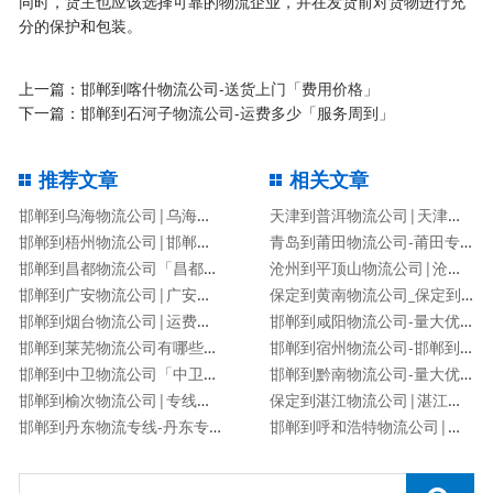
同时，货主也应该选择可靠的物流企业，并在发货前对货物进行充
分的保护和包装。
上一篇：
邯郸到喀什物流公司-送货上门「费用价格」
下一篇：
邯郸到石河子物流公司-运费多少「服务周到」
推荐文章
相关文章
邯郸到乌海物流公司|乌海专线
天津到普洱物流公司|天津到普洱物流专线
邯郸到梧州物流公司|邯郸到梧州物流专线
青岛到莆田物流公司-莆田专线
邯郸到昌都物流公司「昌都专线」
沧州到平顶山物流公司|沧州到平顶山物流专线
邯郸到广安物流公司|广安专线
保定到黄南物流公司_保定到黄南物流专线
邯郸到烟台物流公司|运费查询
邯郸到咸阳物流公司-量大优惠「价格优惠」
邯郸到莱芜物流公司有哪些专线
邯郸到宿州物流公司-邯郸到宿州货运专线
邯郸到中卫物流公司「中卫专线」
邯郸到黔南物流公司-量大优惠「价格优惠」
邯郸到榆次物流公司|专线直达
保定到湛江物流公司|湛江专线
邯郸到丹东物流专线-丹东专线
邯郸到呼和浩特物流公司|邯郸到呼和浩特物流专线