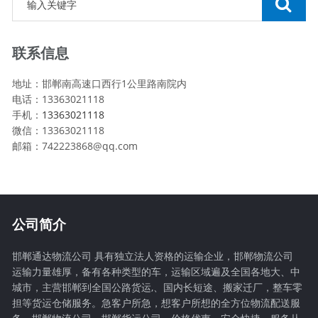
联系信息
地址：邯郸南高速口西行1公里路南院内
电话：13363021118
手机：
13363021118
微信：13363021118
邮箱：742223868@qq.com
公司简介
邯郸通达物流公司 具有独立法人资格的运输企业，邯郸物流公司
运输力量雄厚，备有各种类型的车，运输区域遍及全国各地大、中
城市，主营邯郸到全国公路货运,、国内长短途、搬家迁厂，整车零
担等货运仓储服务。急客户所急，想客户所想的全方位物流配送服