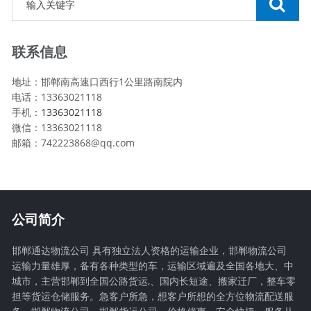
联系信息
地址：邯郸南高速口西行1公里路南院内
电话：13363021118
手机：
13363021118
微信：13363021118
邮箱：742223868@qq.com
公司简介
邯郸通达物流公司 具有独立法人资格的运输企业，邯郸物流公司
运输力量雄厚，备有各种类型的车，运输区域遍及全国各地大、中
城市，主营邯郸到全国公路货运,、国内长短途、搬家迁厂，整车零
担等货运仓储服务。急客户所急，想客户所想的全方位物流配送服