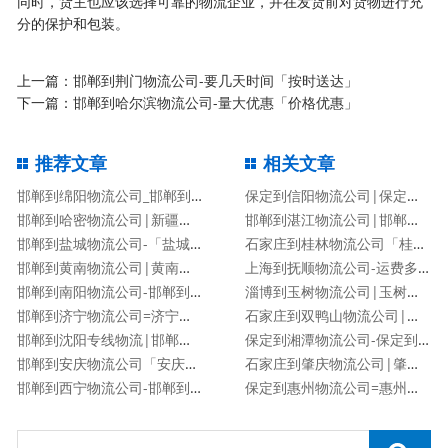
同时，货主也应该选择可靠的物流企业，并在发货前对货物进行充
分的保护和包装。
上一篇：
邯郸到荆门物流公司-要几天时间「按时送达」
下一篇：
邯郸到哈尔滨物流公司-量大优惠「价格优惠」
推荐文章
相关文章
邯郸到绵阳物流公司_邯郸到绵阳物流专线
保定到信阳物流公司|保定到信阳物流专线
邯郸到哈密物流公司|新疆专线
邯郸到湛江物流公司|邯郸到湛江物流专线
邯郸到盐城物流公司-「盐城专线」
石家庄到桂林物流公司「桂林专线」
邯郸到黄南物流公司|黄南专线
上海到抚顺物流公司-运费多少「服务周到」
邯郸到南阳物流公司-邯郸到南阳货运专线
淄博到玉树物流公司|玉树专线
邯郸到济宁物流公司=济宁专线
石家庄到双鸭山物流公司|石家庄到双鸭山货运专线
邯郸到沈阳专线物流|邯郸到沈阳物流公司
保定到湘潭物流公司-保定到湘潭货运专线
邯郸到安庆物流公司「安庆专线」
石家庄到肇庆物流公司|肇庆专线
邯郸到西宁物流公司-邯郸到西宁货运专线
保定到惠州物流公司=惠州专线