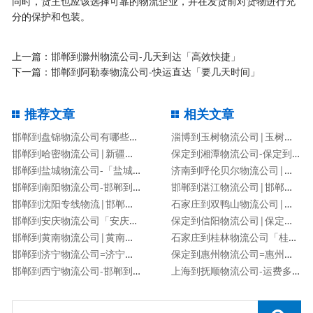
同时，货主也应该选择可靠的物流企业，并在发货前对货物进行充
分的保护和包装。
上一篇：
邯郸到滁州物流公司-几天到达「高效快捷」
下一篇：
邯郸到阿勒泰物流公司-快运直达「要几天时间」
推荐文章
相关文章
邯郸到盘锦物流公司有哪些专线
淄博到玉树物流公司|玉树专线
邯郸到哈密物流公司|新疆专线
保定到湘潭物流公司-保定到湘潭货运专线
邯郸到盐城物流公司-「盐城专线」
济南到呼伦贝尔物流公司|济南到呼伦贝尔物流专线
邯郸到南阳物流公司-邯郸到南阳货运专线
邯郸到湛江物流公司|邯郸到湛江物流专线
邯郸到沈阳专线物流|邯郸到沈阳物流公司
石家庄到双鸭山物流公司|石家庄到双鸭山货运专线
邯郸到安庆物流公司「安庆专线」
保定到信阳物流公司|保定到信阳物流专线
邯郸到黄南物流公司|黄南专线
石家庄到桂林物流公司「桂林专线」
邯郸到济宁物流公司=济宁专线
保定到惠州物流公司=惠州专线
邯郸到西宁物流公司-邯郸到西宁货运专线
上海到抚顺物流公司-运费多少「服务周到」