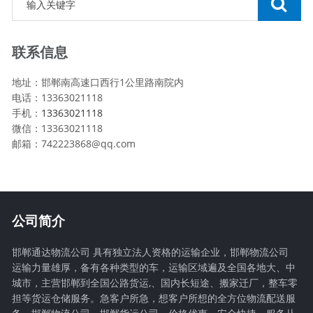
联系信息
地址：邯郸南高速口西行1公里路南院内
电话：13363021118
手机：
13363021118
微信：13363021118
邮箱：742223868@qq.com
公司简介
邯郸通达物流公司 具有独立法人资格的运输企业，邯郸物流公司
运输力量雄厚，备有各种类型的车，运输区域遍及全国各地大、中
城市，主营邯郸到全国公路货运,、国内长短途、搬家迁厂，整车零
担等货运仓储服务。急客户所急，想客户所想的全方位物流配送服