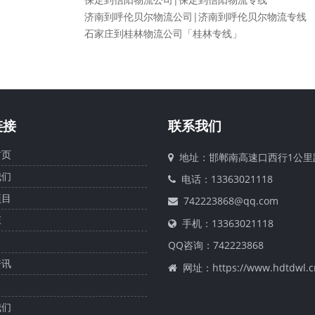
济南到呼伦贝尔物流公司|济南到呼伦贝尔物流专线
石家庄到桂林物流公司「桂林专线」
链接
联系我们
页
地址：邯郸南高速口西行1公里
们
电话：13363021118
目
742223868@qq.com
庄
手机：13363021118
QQ咨询：
742223868
讯
网址：https://www.hdtdwl.c
们