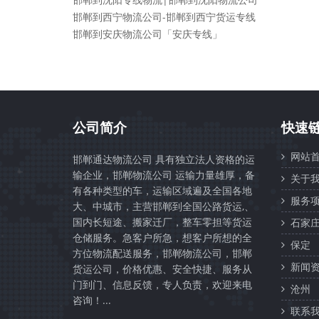
邯郸到西宁物流公司-邯郸到西宁货运专线
邯郸到安庆物流公司「安庆专线」
公司简介
快速
网站首
邯郸通达物流公司 具有独立法人资格的运
输企业，邯郸物流公司 运输力量雄厚，备
关于我
有各种类型的车，运输区域遍及全国各地
服务项
大、中城市，主营邯郸到全国公路货运,、
国内长短途、搬家迁厂，整车零担等货运
石家
仓储服务。急客户所急，想客户所想的全
保定
方位物流配送服务，邯郸物流公司，邯郸
新闻资
货运公司，价格优惠、安全快捷、服务从
门到门、信息反馈，专人负责，欢迎来电
沧州
咨询！...
联系我