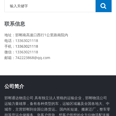
联系信息
地址：邯郸南高速口西行1公里路南院内
电话：13363021118
手机：
13363021118
微信：13363021118
邮箱：742223868@qq.com
公司简介
邯郸通达物流公司 具有独立法人资格的运输企业，邯郸物流公司
运输力量雄厚，备有各种类型的车，运输区域遍及全国各地大、中
城市，主营邯郸到全国公路货运,、国内长短途、搬家迁厂，整车零
担等货运仓储服务。急客户所急，想客户所想的全方位物流配送服