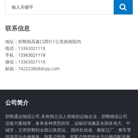
联系信息
地址：邯郸南高速口西行1公里路南院内
电话：13363021118
手机：
13363021118
微信：13363021118
邮箱：742223868@qq.com
公司简介
邯郸通达物流公司 具有独立法人资格的运输企业，邯郸物流公司
运输力量雄厚，备有各种类型的车，运输区域遍及全国各地大、中
城市，主营邯郸到全国公路货运,、国内长短途、搬家迁厂，整车零
担等货运仓储服务。急客户所急，想客户所想的全方位物流配送服