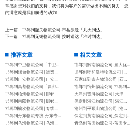
常感谢您对我们的支持，我们将为客户的需求做出不懈的努力，您
的满意就是我们前进的动力!
上一篇：
邯郸到韶关物流公司-市县派送「几天到达」
下一篇：
邯郸到无锡物流公司-按时送达「准时到达」
推荐文章
相关文章
邯郸到中卫物流公司「中卫专线」
邯郸到黔南物流公司-量大优惠「价格优惠」
邯郸到烟台物流公司|运费查询
邯郸到呼和浩特物流公司|邯郸到呼和浩特物流专线
邯郸到广安物流公司|广安专线
石家庄到崇左物流公司|石家庄到崇左物流专线
邯郸到昌都物流公司「昌都专线」
邯郸到宿州物流公司-邯郸到宿州货运专线
邯郸到梧州物流公司|邯郸到梧州物流专线
天津到普洱物流公司|天津到普洱物流专线
邯郸到南阳物流公司|邯郸到南阳货运专线
保定到湛江物流公司|湛江专线
邯郸到榆次物流公司|专线直达
沧州到平顶山物流公司|沧州到平顶山物流专线
邯郸到丹东物流专线-丹东专线
保定到黄南物流公司_保定到黄南物流专线
邯郸到乌海物流公司|乌海专线
青岛到莆田物流公司-莆田专线