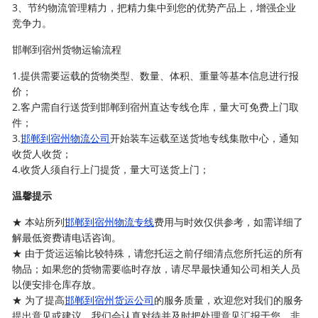
3、节约物流管理精力，把精力集中到您的优势产品上，增强企业
竞争力。
邯郸到宿州货物运输流程
1.提供需要运载的货物类型、数量、体积、重量等基本信息进行报
价；
2.客户需自行送货到邯郸到宿州直达专线仓库，量大可免费上门取
件；
3.
邯郸到宿州物流公司
开始装车运载至送货地专线集散中心，通知
收货人收货；
4.收货人须自行上门提货，量大可送货上门；
温馨提示
★ 本站所列
邯郸到宿州物流专线
费用与时效仅供参考，如需详细了
解最低资费请电话咨询。
★ 由于货运运输比较特殊，请您托运之前仔细清点您所托运的所有
物品；如果您的货物需要临时存放，请尽早最快通知公司相关人员
以便安排仓库存放。
★ 为了提高
邯郸到宿州货运公司
的服务质量，欢迎您对我们的服务
提出意见或建议，我们会认真对待并及时把处理意见汇报于您，非