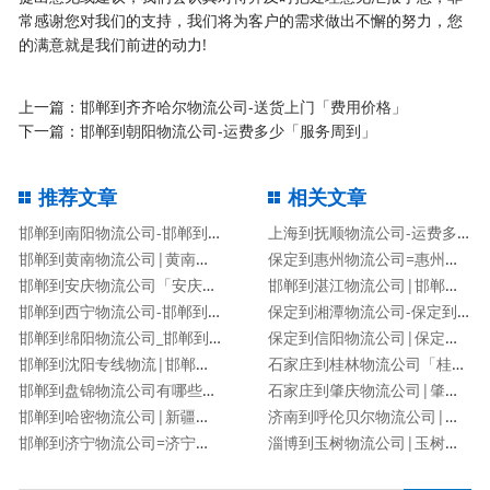
常感谢您对我们的支持，我们将为客户的需求做出不懈的努力，您
的满意就是我们前进的动力!
上一篇：
邯郸到齐齐哈尔物流公司-送货上门「费用价格」
下一篇：
邯郸到朝阳物流公司-运费多少「服务周到」
推荐文章
相关文章
邯郸到南阳物流公司-邯郸到南阳货运专线
上海到抚顺物流公司-运费多少「服务周到」
邯郸到黄南物流公司|黄南专线
保定到惠州物流公司=惠州专线
邯郸到安庆物流公司「安庆专线」
邯郸到湛江物流公司|邯郸到湛江物流专线
邯郸到西宁物流公司-邯郸到西宁货运专线
保定到湘潭物流公司-保定到湘潭货运专线
邯郸到绵阳物流公司_邯郸到绵阳物流专线
保定到信阳物流公司|保定到信阳物流专线
邯郸到沈阳专线物流|邯郸到沈阳物流公司
石家庄到桂林物流公司「桂林专线」
邯郸到盘锦物流公司有哪些专线
石家庄到肇庆物流公司|肇庆专线
邯郸到哈密物流公司|新疆专线
济南到呼伦贝尔物流公司|济南到呼伦贝尔物流专线
邯郸到济宁物流公司=济宁专线
淄博到玉树物流公司|玉树专线