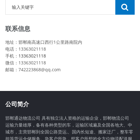
联系信息
地址：邯郸南高速口西行1公里路南院内
电话：13363021118
手机：
13363021118
微信：13363021118
邮箱：742223868@qq.com
公司简介
邯郸通达物流公司 具有独立法人资格的运输企业，邯郸物流公司
运输力量雄厚，备有各种类型的车，运输区域遍及全国各地大、中
城市，主营邯郸到全国公路货运,、国内长短途、搬家迁厂，整车零
担等货运仓储服务。急客户所急，想客户所想的全方位物流配送服