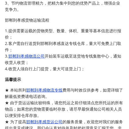
3、节约物流管理精力，把精力集中到您的优势产品上，增强企业
竞争力。
邯郸到孝感货物运输流程
1.提供需要运载的货物类型、数量、体积、重量等基本信息进行报
价；
2.客户需自行送货到邯郸到孝感直达专线仓库，量大可免费上门取
件；
3.
邯郸到孝感物流公司
开始装车运载至送货地专线集散中心，通知
收货人收货；
4.收货人须自行上门提货，量大可送货上门；
温馨提示
★ 本站所列
邯郸到孝感物流专线
费用与时效仅供参考，如需详细了
解最低资费请电话咨询。
★ 由于货运运输比较特殊，请您托运之前仔细清点您所托运的所有
物品；如果您的货物需要临时存放，请尽早最快通知公司相关人员
以便安排仓库存放。
★ 为了提高
邯郸到孝感货运公司
的服务质量，欢迎您对我们的服务
提出意见或建议，我们会认真对待并及时把处理意见汇报于您，非