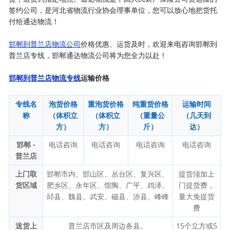
签约公司，是河北省物流行业协会理事单位，您可以放心地把货托
付给通达物流！
邯郸到普兰店物流公司
价格优惠、运货及时，欢迎来电咨询邯郸到
普兰店专线，邯郸通达物流公司将为您全力以赴！
邯郸到普兰店物流专线
运输价格
专线名
泡货价格
重泡货价格
纯重货价格
运输时间
称
（体积立
（体积立
（重量公
（几天到
方）
方）
斤）
达）
邯郸 -
电话咨询
电话咨询
电话咨询
电话咨询
普兰店
上门取
邯郸市内、邯山区、丛台区、复兴区、
提货须加上
货区域
肥乡区、永年区、馆陶、广平、鸡泽、
门提货费，
邱县、魏县、武安、磁县、涉县、峰峰
量大免提货
费
送货上
普兰店市区及周边各县。
15个立方或5