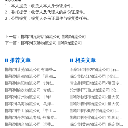
1．本人提货：收货人本人身份证原件。
2．委托提货：收货人及代理人的身份证原件。
3．公司提货：提货人身份证原件与提货委托书。
上一篇：
邯郸到瓦房店物流公司 邯郸物流公司
下一篇：
邯郸到东港物流公司 邯郸物流公司
推荐文章
相关文章
邯郸到莱芜物流公司有哪些专线
石家庄到崇左物流公司|石家庄到崇左物流专线
邯郸到昌都物流公司「昌都专线」
保定到湛江物流公司|湛江专线
邯郸到南阳物流公司|邯郸到南阳货运专线
青岛到莆田物流公司-莆田专线
邯郸到榆次物流公司|专线直达
沧州到平顶山物流公司|沧州到平顶山物流专线
邯郸到梧州物流公司|邯郸到梧州物流专线
邯郸到咸阳物流公司-量大优惠「价格优惠」
邯郸到乌海物流公司|乌海专线
邯郸到黔南物流公司-量大优惠「价格优惠」
邯郸到中卫物流公司「中卫专线」
邯郸到呼和浩特物流公司|邯郸到呼和浩特物流专线
邯郸到丹东物流专线-丹东专线
邯郸到宿州物流公司-邯郸到宿州货运专线
邯郸到烟台物流公司|运费查询
保定到黄南物流公司_保定到黄南物流专线