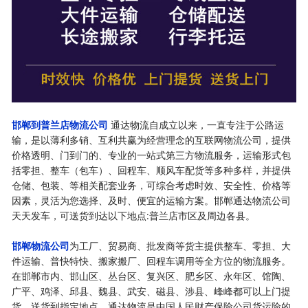
邯郸到普兰店物流公司
通达物流自成立以来，一直专注于公路运
输，是以薄利多销、互利共赢为经营理念的互联网物流公司，提供
价格透明、门到门的、专业的一站式第三方物流服务，运输形式包
括零担、整车（包车）、回程车、顺风车配货等多种多样，并提供
仓储、包装、等相关配套业务，可综合考虑时效、安全性、价格等
因素，灵活为您选择、及时、便宜的运输方案。邯郸通达物流公司
天天发车，可送货到达以下地点:普兰店市区及周边各县。
邯郸物流公司
为工厂、贸易商、批发商等货主提供整车、零担、大
件运输、普快特快、搬家搬厂、回程车调用等全方位的物流服务。
在
邯郸市内、邯山区、丛台区、复兴区、肥乡区、永年区、馆陶、
广平、鸡泽、邱县、魏县、武安、磁县、涉县、峰峰
都可以上门提
货，送货到指定地点。通达物流是中国人民财产保险公司货运险的