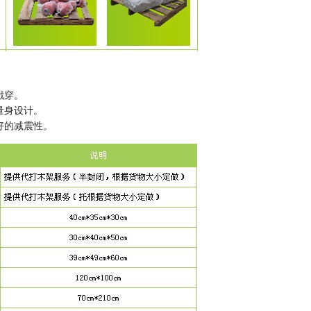
戳穿。
量身设计。
好的减震性。