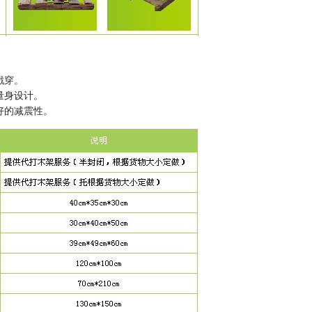
戳穿。
量身设计。
好的减震性。