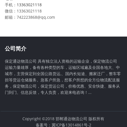
手机：
13363021118
微信：13363021118
邮箱：742223868@qq.com
公司简介
保定通达物流公司 具有独立法人资格的运输企业，保定物流公司
运输力量雄厚，备有各种类型的车，运输区域遍及全国各地大、中
城市，主营保定到全国公路货运,、国内长短途、搬家迁厂，整车零
担等货运仓储服务。急客户所急，想客户所想的全方位物流配送服
务，保定物流公司，保定货运公司，价格优惠、安全快捷、服务从
门到门、信息反馈，专人负责，欢迎来电咨询！...
Copyright ©2018 邯郸通达物流公司 版权所有
备案号：冀ICP备13014861号-2